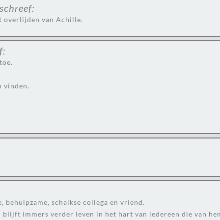
schreef:
t overlijden van Achille.
f:
toe.
n vinden.
le, behulpzame, schalkse collega en vriend.
j blijft immers verder leven in het hart van iedereen die van hem