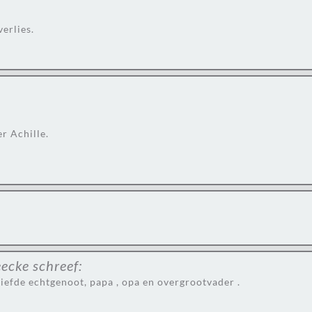
verlies.
r Achille.
eecke
schreef:
geliefde echtgenoot, papa , opa en overgrootvader .