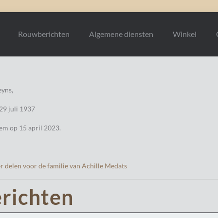
Rouwberichten
Algemene diensten
Winkel
yns,
9 juli 1937
em op 15 april 2023.
r delen voor de familie van Achille Medats
richten