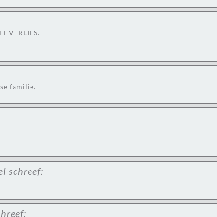
T VERLIES.
se familie.
el
schreef:
chreef: