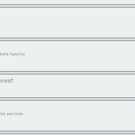
hele familie
hreef:
jke periode