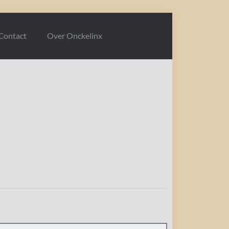
Contact
Over Onckelinx