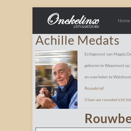
Home
Achille Medats
Echtgenoot van Magda De
geboren te Waasmont op 2
en overleden te Walshout
Rouwbrief
U kan uw rouwbericht hie
Rouwbe