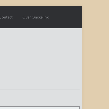
Contact
Over Onckelinx