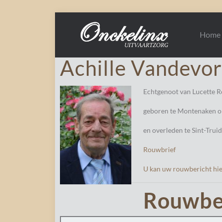
Home
Achille Vandevor
Echtgenoot van Lucette R
geboren te Montenaken o
en overleden te Sint-Trui
Rouwbrief
U kan uw rouwbericht hier
Rouwbe