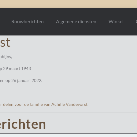
Rouwberichten
Algemene diensten
Winkel
st
obijns,
p 29 maart 1943
den op 26 januari 2022.
 delen voor de familie van Achille Vandevorst
richten