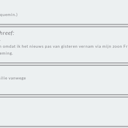
cquemin.)
hreef:
.
 omdat ik het nieuws pas van gisteren vernam via mijn zoon F
eming.
milie vanwege