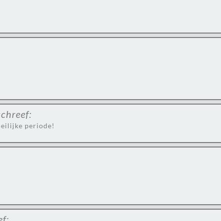
schreef:
eilijke periode!
ef: