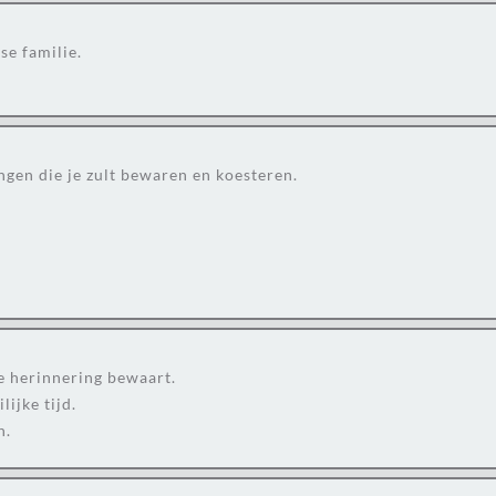
se familie.
gen die je zult bewaren en koesteren.
de herinnering bewaart.
ijke tijd.
n.