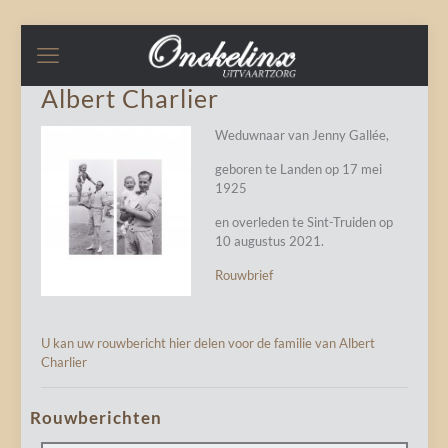
Albert Charlier
Weduwnaar van Jenny Gallée,
geboren te Landen op 17 mei
1925
en overleden te Sint-Truiden op
10 augustus 2021.
Rouwbrief
U kan uw rouwbericht hier delen voor de familie van Albert
Charlier
Rouwberichten