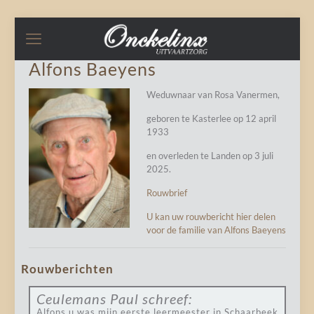
Alfons Baeyens
Weduwnaar van Rosa Vanermen,
geboren te Kasterlee op 12 april
1933
en overleden te Landen op 3 juli
2025.
Rouwbrief
U kan uw rouwbericht hier delen
voor de familie van Alfons Baeyens
Rouwberichten
Ceulemans Paul
schreef:
Alfons u was mijn eerste leermeester in Schaarbeek