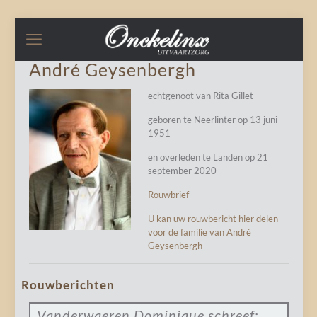
André Geysenbergh
echtgenoot van Rita Gillet
geboren te Neerlinter op 13 juni
1951
en overleden te Landen op 21
september 2020
Rouwbrief
U kan uw rouwbericht hier delen
voor de familie van André
Geysenbergh
Rouwberichten
Vanderwaeren Dominique
schreef: