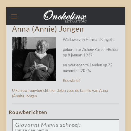
Anna (Annie) Jongen
Weduwe van Herman Bangels,
geboren te Zichen-Zussen-Bolder
op 8 januari 1937
en overleden te Landen op 22
november 2025.
Rouwbrief
U kan uw rouwbericht hier delen voor de familie van Anna
(Annie) Jongen
Rouwberichten
Giovanni Mievis
schreef:
Innige deelnemin