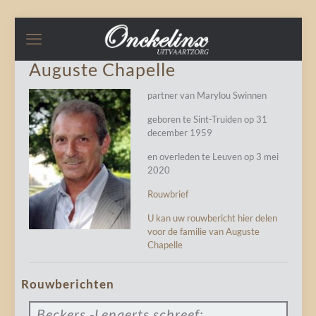
Auguste Chapelle
partner van Marylou Swinnen
geboren te Sint-Truiden op 31
december 1959
en overleden te Leuven op 3 mei
2020
Rouwbrief
U kan uw rouwbericht hier delen
voor de familie van Auguste
Chapelle
Rouwberichten
Beckers -Lenaerts
schreef: