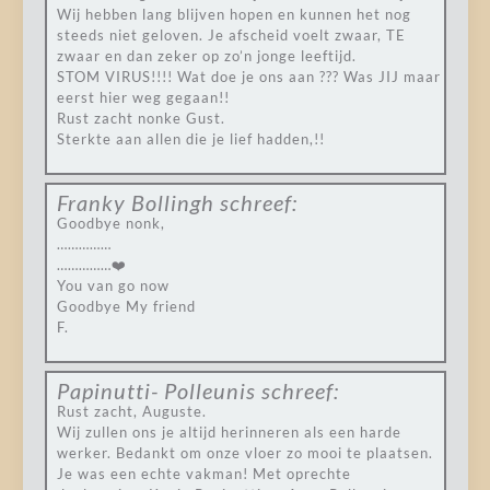
Wij hebben lang blijven hopen en kunnen het nog
steeds niet geloven. Je afscheid voelt zwaar, TE
zwaar en dan zeker op zo’n jonge leeftijd.
STOM VIRUS!!!! Wat doe je ons aan ??? Was JIJ maar
eerst hier weg gegaan!!
Rust zacht nonke Gust.
Sterkte aan allen die je lief hadden,!!
Franky Bollingh
schreef:
Goodbye nonk,
……………
……………❤️
You van go now
Goodbye My friend
F.
Papinutti- Polleunis
schreef:
Rust zacht, Auguste.
Wij zullen ons je altijd herinneren als een harde
werker. Bedankt om onze vloer zo mooi te plaatsen.
Je was een echte vakman! Met oprechte