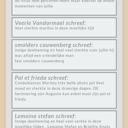
dit virus hem getroffen heeft maar koester de mooie
momenten van jullie
Veerle Vandormael
schreef:
Veel sterkte marilou in deze moeilijke tijd
smolders cauwenberg
schreef:
innige deelneming en heel veel sterkte voor jullie hij
was altijd een vriendelijke man
fam smolders cauwenberg
Pol et frieda
schreef:
Condoléances Marilou très belle photo pol Veel
moed en sterkte in deze droevige dagen. DE
herinnering aàn Auguste kan enkel mooi zijn pol et
frieda
Lemoine stefan
schreef:
Innige deelneming en heel veel serkte in deze
moeilijke tijden . Lemoine Stefan en Brigitte Knuts