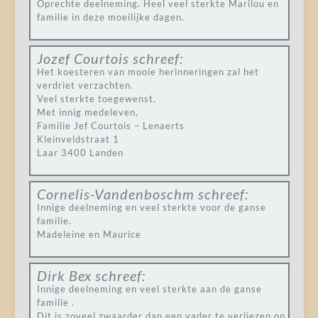
Oprechte deelneming. Heel veel sterkte Marilou en
familie in deze moeilijke dagen.
Jozef Courtois
schreef:
Het koesteren van mooie herinneringen zal het
verdriet verzachten.
Veel sterkte toegewenst.
Met innig medeleven,
Familie Jef Courtois – Lenaerts
Kleinveldstraat 1
Laar 3400 Landen
Cornelis-Vandenboschm
schreef:
Innige deelneming en veel sterkte voor de ganse
familie.
Madeleine en Maurice
Dirk Bex
schreef:
Innige deelneming en veel sterkte aan de ganse
familie .
Dit is zoveel zwaarder dan een vader te verliezen op