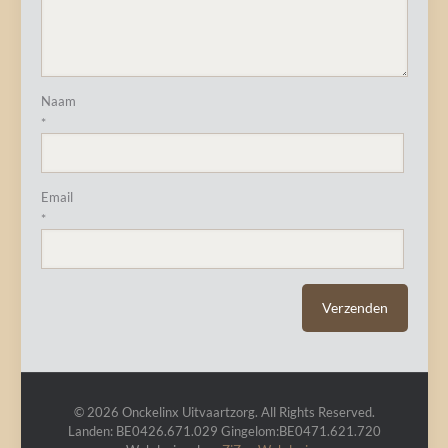
Naam
*
Email
*
© 2026 Onckelinx Uitvaartzorg. All Rights Reserved.
Landen: BE0426.671.029 Gingelom:BE0471.621.720