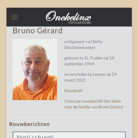
Bruno Gérard
echtgenoot van Betty
Deschoenmaeker
geboren te St.-Truiden op 14
september 1964
en overleden te Leuven op 24
maart 2021
Rouwbrief
U kan uw rouwbericht hier delen
voor de familie van Bruno Gérard
Rouwberichten
Yentl
schreef: