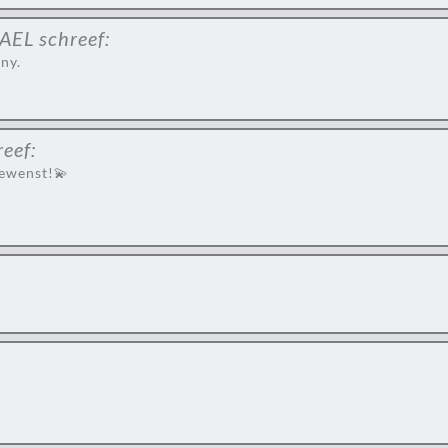
AEL
schreef:
ny.
reef:
gewenst!💫