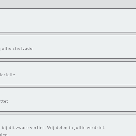
jullie stiefvader
arielle
ttet
ij dit zware verlies. Wij delen in jullie verdriet.
len.