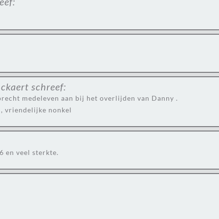
eef:
nckaert
schreef:
oprecht medeleven aan bij het overlijden van Danny .
, vriendelijke nonkel
en veel sterkte.