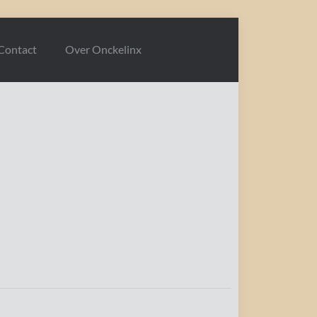
Contact
Over Onckelinx