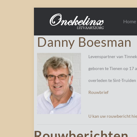
Home
Danny Boesman
Levenspartner van Tinnek
geboren te Tienen op 17 a
overleden te Sint-Truiden
Rouwbrief
U kan uw rouwbericht hie
Rouwberichten