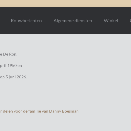
Rouwberichten
Algemene diensten
Winkel
e De Ron,
pril 1950 en
 op 5 juni 2026.
r delen voor de familie van Danny Boesman