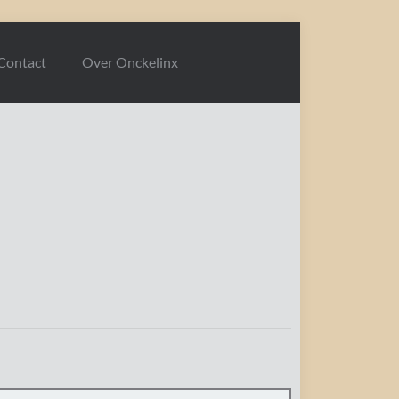
Contact
Over Onckelinx