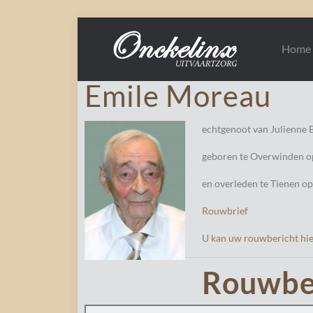
Home
Emile Moreau
echtgenoot van Julienne 
geboren te Overwinden o
en overleden te Tienen o
Rouwbrief
U kan uw rouwbericht hie
Rouwbe