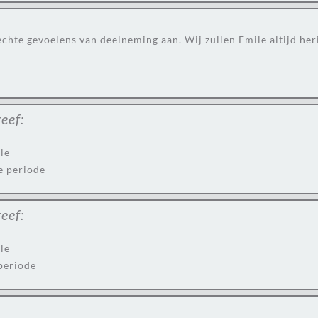
chte gevoelens van deelneming aan. Wij zullen Emile altijd heri
eef:
le
e periode
eef:
le
 periode