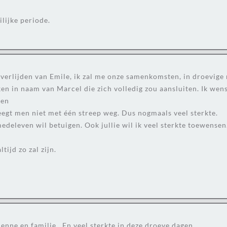
lijke periode.
overlijden van Emile, ik zal me onze samenkomsten, in droevige
en in naam van Marcel die zich volledig zou aansluiten. Ik wens
een
eegt men niet met één streep weg. Dus nogmaals veel sterkte.
edeleven wil betuigen. Ook jullie wil ik veel sterkte toewensen.
tijd zo zal zijn.
nne en familie. .En veel sterkte in deze droeve dagen.