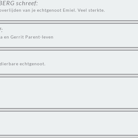
MBERG
schreef:
overlijden van je echtgenoot Emiel. Veel sterkte.
f:
ia en Gerrit Parent-Ieven
 dierbare echtgenoot.