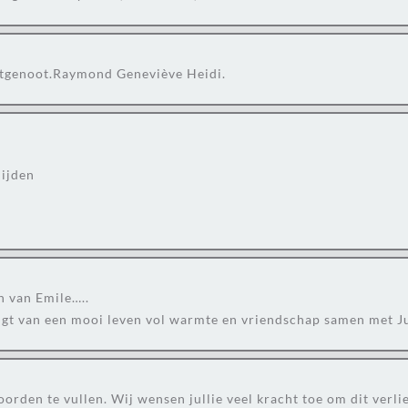
chtgenoot.Raymond Geneviève Heidi.
lijden
n van Emile…..
uigt van een mooi leven vol warmte en vriendschap samen met J
oorden te vullen. Wij wensen jullie veel kracht toe om dit verli