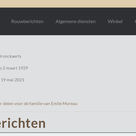
Rouwberichten
Algemene diensten
Winkel
Bronckaerts
p 2 maart 1929
p 19 mei 2021
r delen voor de familie van Emile Moreau
richten