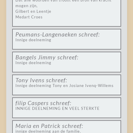
Dat alle woorden van troost een bron van kracht
mogen zijn,
Gilbert en Leentje
Medart Croes
Peumans-Langenaeken
schreef:
Innige deelneming
Bangels Jimmy
schreef:
Innige deelneming
Tony Ivens
schreef:
Innige deelneming Tony en Josiane Ivenq-Willems
filip Caspers
schreef:
INNIGE DEELNEMING EN VEEL STERKTE
Maria en Patrick
schreef:
innige deelneming aan de familie.