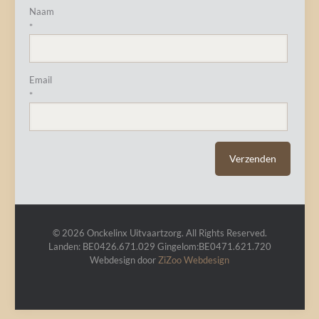
Naam
*
Email
*
© 2026 Onckelinx Uitvaartzorg. All Rights Reserved.
Landen: BE0426.671.029 Gingelom:BE0471.621.720
Webdesign door
ZiZoo
Webdesign