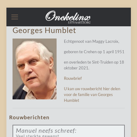
Georges Humblet
Echtgenoot van Maggy Lacroix,
geboren te Crehen op 1 april 1951
en overleden te Sint-Truiden op 18
oktober 2021.
Rouwbrief
U kan uw rouwbericht hier delen
voor de familie van Georges
Humblet
Rouwberichten
Manuel neefs
schreef:
Veel sterkte gewenst