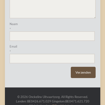
Naam
*
Email
*
© 2026 Onckelinx Uitvaartzorg. All Rights Reserved.
Landen: BE0426.671.029 Gingelom:BE0471.621.720