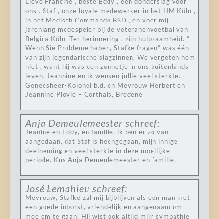
Lieve Francine , beste Eddy , een donderslag voor
ons . Staf , onze loyale medewerker in het HM Köln ,
in het Medisch Commando BSD , en voor mij
jarenlang medespeler bij de veteranenvoetbal van
Belgica Köln. Ter herinnering , zijn hulpzaamheid. ”
Wenn Sie Probleme haben, Stafke fragen” was één
van zijn legendarische slagzinnen. We vergeten hem
niet , want hij was een zonnetje in ons buitenlands
leven. Jeannine en ik wensen jullie veel sterkte.
Geneesheer-Kolonel b.d. en Mevrouw Herbert en
Jeannine Plovie – Corthals, Bredene
Anja Demeulemeester
schreef:
Jeanine en Eddy, en familie, ik ben er zo van
aangedaan, dat Staf is heengegaan, mijn innige
deelneming en veel sterkte in deze moeilijke
periode. Kus Anja Demeulemeester en familie.
José Lemahieu
schreef:
Mevrouw, Stafke zal mij bijblijven als een man met
een goede inborst, vriendelijk en aangenaam om
mee om te gaan. Hij wist ook altijd mijn sympathie