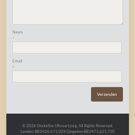
Naam
*
Email
*
© 2026 Onckelinx Uitvaartzorg. All Rights Reserved.
Landen: BE0426.671.029 Gingelom:BE0471.621.720