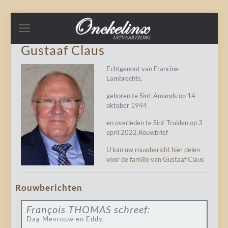
Gustaaf Claus
Echtgenoot van Francine
Lambrechts,
geboren te Sint-Amands op 14
oktober 1944
en overleden te Sint-Truiden op 3
april 2022.
Rouwbrief
U kan uw rouwbericht hier delen
voor de familie van Gustaaf Claus
Rouwberichten
François THOMAS
schreef:
Dag Mevrouw en Eddy,