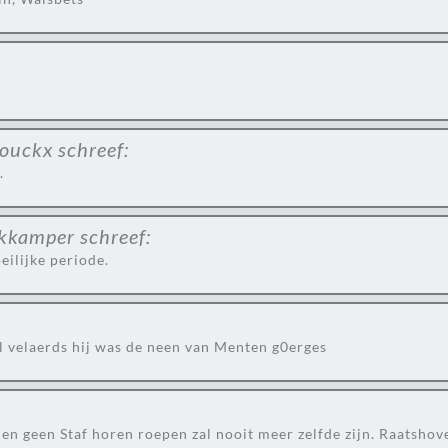
rouckx
schreef:
.
ckkamper
schreef:
eilijke periode.
l velaerds hij was de neen van Menten g0erges
n en geen Staf horen roepen zal nooit meer zelfde zijn. Raatsho