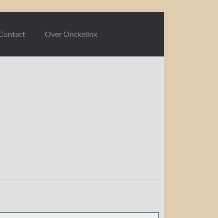
Contact
Over Onckelinx