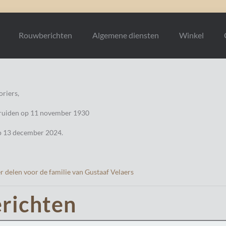
Rouwberichten
Algemene diensten
Winkel
riers,
-Truiden op 11 november 1930
p 13 december 2024.
 delen voor de familie van Gustaaf Velaers
richten