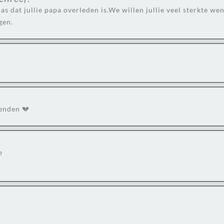
dat jullie papa overleden is.We willen jullie veel sterkte wens
gen.
ienden 💔
e