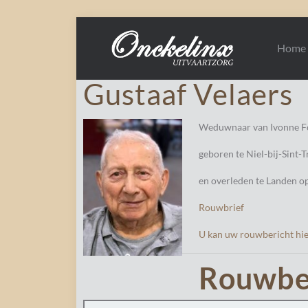
Home
Gustaaf Velaers
Weduwnaar van Ivonne Fo
geboren te Niel-bij-Sint
en overleden te Landen o
Rouwbrief
U kan uw rouwbericht hier
Rouwbe