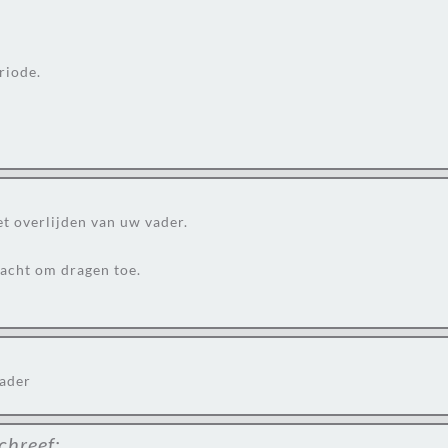
riode.
et overlijden van uw vader.
racht om dragen toe.
vader
chreef: