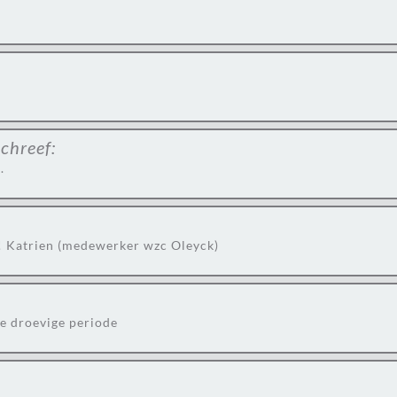
schreef:
.
! Katrien (medewerker wzc Oleyck)
ze droevige periode