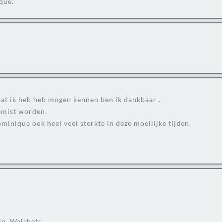
que.
 dat ik heb heb mogen kennen ben ik dankbaar .
emist worden.
nique ook heel veel sterkte in deze moeilijke tijden.
n, Walsbets