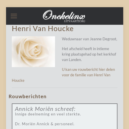
Henri Van Houcke
Weduwnaar van Jeanne Degroot,
Het afscheid heeft in intieme
kring plaatsgehad op het kerkhof
van Landen.
U kan uw rouwbericht hier delen
voor de familie van Henri Van
Houcke
Rouwberichten
Annick Moriën
schreef:
Innige deelneming en veel sterkte.
Dr. Moriën Annick & personeel.