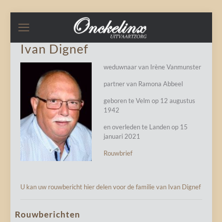
Ivan Dignef
weduwnaar van Irène Vanmunster
partner van Ramona Abbeel
geboren te Velm op 12 augustus
1942
en overleden te Landen op 15
januari 2021
Rouwbrief
U kan uw rouwbericht hier delen voor de familie van Ivan Dignef
Rouwberichten