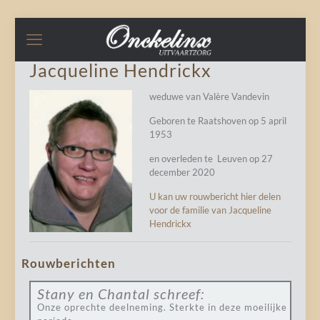
Jacqueline Hendrickx
weduwe van Valère Vandevin
Geboren te Raatshoven op 5 april
1953
en overleden te Leuven op 27
december 2020
U kan uw rouwbericht hier delen
voor de familie van Jacqueline
Hendrickx
Rouwberichten
Stany en Chantal
schreef:
Onze oprechte deelneming. Sterkte in deze moeilijke