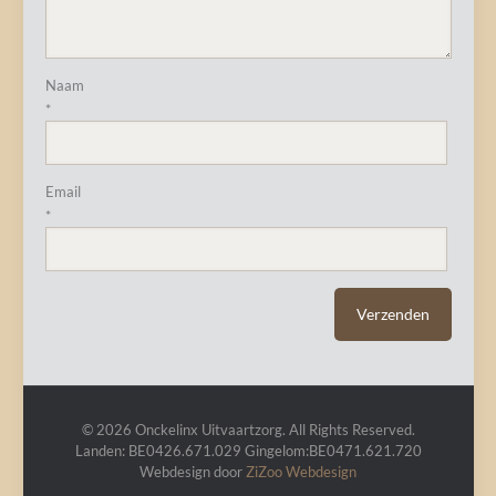
Naam
*
Email
*
© 2026 Onckelinx Uitvaartzorg. All Rights Reserved.
Landen: BE0426.671.029 Gingelom:BE0471.621.720
Webdesign door
ZiZoo
Webdesign