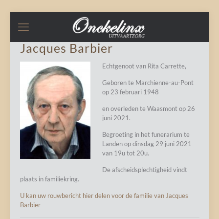
Jacques Barbier
Echtgenoot van Rita Carrette,
Geboren te Marchienne-au-Pont
op 23 februari 1948
en overleden te Waasmont op 26
juni 2021.
Begroeting in het funerarium te
Landen op dinsdag 29 juni 2021
van 19u tot 20u.
De afscheidsplechtigheid vindt
plaats in familiekring.
U kan uw rouwbericht hier delen voor de familie van Jacques
Barbier