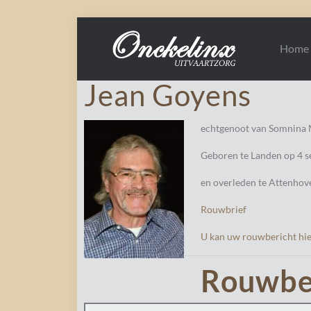
Home
Jean Goyens
echtgenoot van Somnina 
Geboren te Landen op 4 
en overleden te Attenhov
Rouwbrief
U kan uw rouwbericht hie
Rouwbe