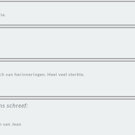
ie.
ach van herinneringen. Heel veel sterkte.
ns
schreef:
an van Jean