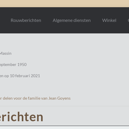
Rouwberichten
Algemene diensten
Winkel
Massin
september 1950
en op 10 februari 2021
r delen voor de familie van Jean Goyens
richten