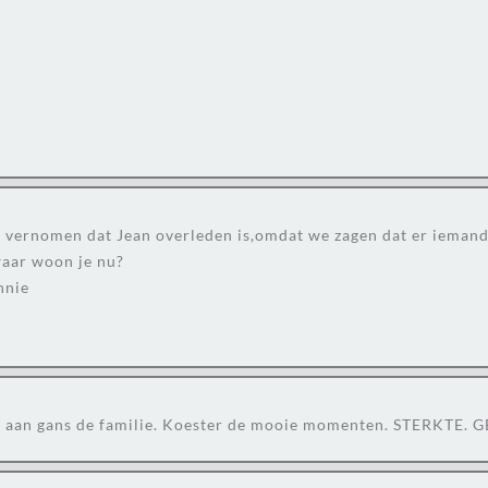
s vernomen dat Jean overleden is,omdat we zagen dat er iemand
waar woon je nu?
nnie
7
g aan gans de familie. Koester de mooie momenten. STERKTE