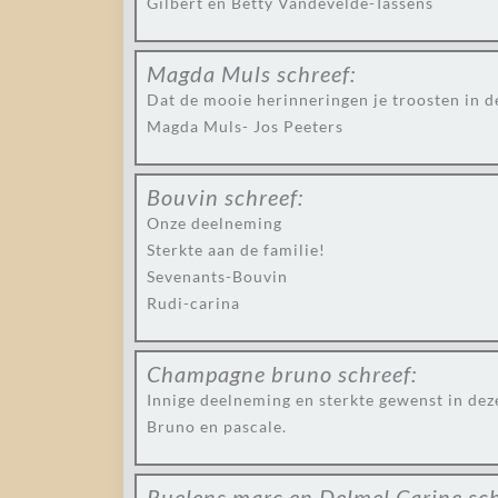
Gilbert en Betty Vandevelde-Tassens
Magda Muls
schreef:
Dat de mooie herinneringen je troosten in de
Magda Muls- Jos Peeters
Bouvin
schreef:
Onze deelneming
Sterkte aan de familie!
Sevenants-Bouvin
Rudi-carina
Champagne bruno
schreef:
Innige deelneming en sterkte gewenst in dez
Bruno en pascale.
Ruelens marc en Delmel Carine
sch