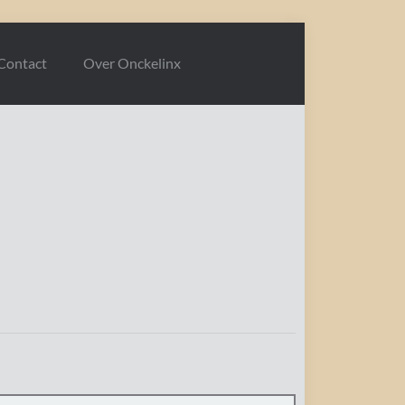
Contact
Over Onckelinx