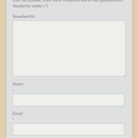
voor het publiek, maar uw e-mailadres wordt niet gepubliceerd.
Verplichte velden (*)
Rouwbericht
Naam
*
Email
*