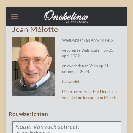
Jean Mélotte
Weduwnaar van Anny Maleux,
geboren te Walshoutem op 25
april 1932
en overleden te Velm op 21
december 2024.
Rouwbrief
U kan uw rouwbericht hier delen
voor de familie van Jean Mélotte
Rouwberichten
Nadia Vanvaek
schreef:
Innige deelneming