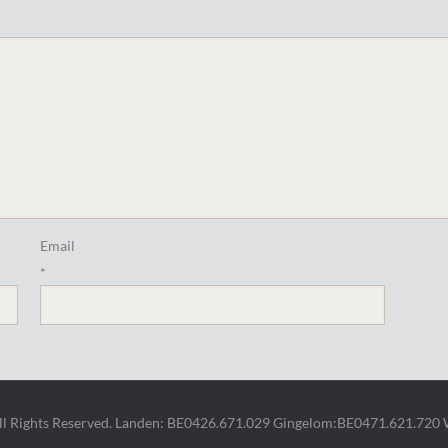
Email
*
All Rights Reserved. Landen: BE0426.671.029 Gingelom:BE0471.621.720