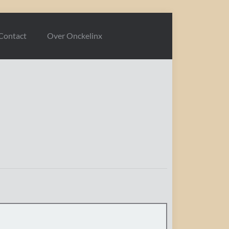
Contact
Over Onckelinx