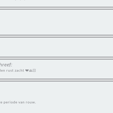
hreef:
den rust zacht 💔🙏🏻
eze periode van rouw.