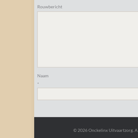
Rouwbericht
Naam
*
© 2026 Onckelinx Uitvaartzorg. 