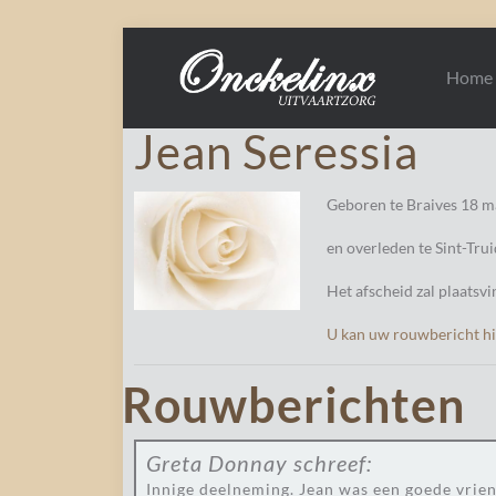
Home
Jean Seressia
Geboren te Braives 18 m
en overleden te Sint-Trui
Het afscheid zal plaatsv
U kan uw rouwbericht hie
Rouwberichten
Greta Donnay
schreef:
Innige deelneming. Jean was een goede vrien