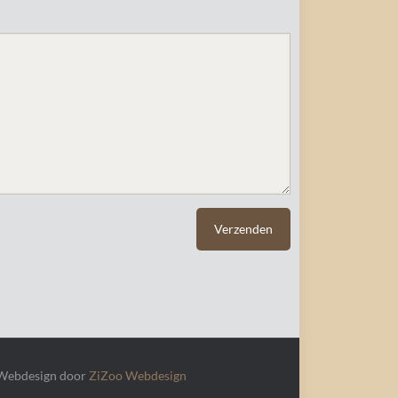
 Webdesign door
ZiZoo
Webdesign