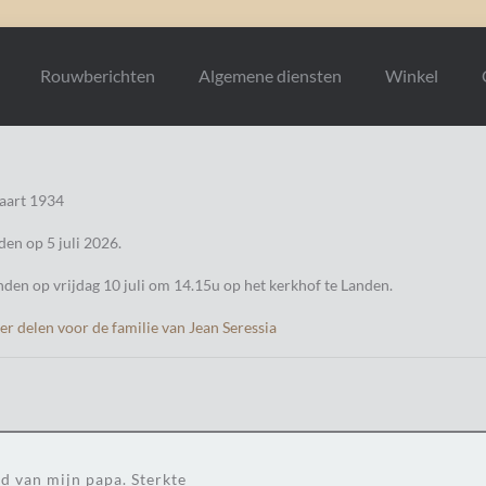
Rouwberichten
Algemene diensten
Winkel
aart 1934
den op 5 juli 2026.
inden op vrijdag 10 juli om 14.15u op het kerkhof te Landen.
r delen voor de familie van Jean Seressia
d van mijn papa. Sterkte