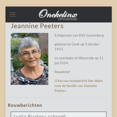
Jeannine Peeters
Echtgenote van Dirk Gysemberg,
geboren te Genk op 3 oktober
1953
en overleden te Waanrode op 11
juli 2024.
Rouwbrief
U kan uw rouwbericht hier delen
voor de familie van Jeannine
Peeters
Rouwberichten
Lydia Ruelens
schreef: