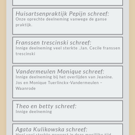
Huisartsenpraktijk Pepijn
schreef:
Onze oprechte deelneming vanwege de ganse
praktijk.
Franssen trescinski
schreef:
Innige deelneming veel sterkte .Jan. Cecile franssen
trescinski
Vandermeulen Monique
schreef:
Innige deelneming bij het overlijden van Jeanine.
Jos en Monique Tuerlinckx-Vandermeulen –
Waanrode
Theo en betty
schreef:
Innige deelneming
Agata Kulikowska
schreef:
Heel veel sterkte gewenst in deze moeilijke tijd.