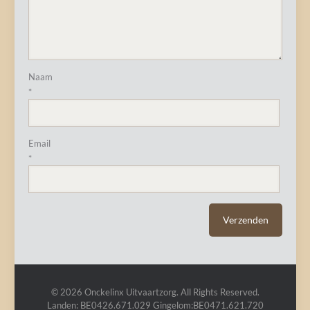
Naam
*
Email
*
© 2026 Onckelinx Uitvaartzorg. All Rights Reserved.
Landen: BE0426.671.029 Gingelom:BE0471.621.720