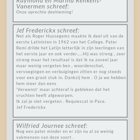
Raymond en Marina Renkens-
Vanermen
schreef:
Onze oprechte deelneming!
Jef Frederickx
schreef:
Net als Roger Huysegems maakte ik deel uit van de
eerste Latinisten in 1962 van het College. Pater
Remi drilde het Latijn letterlijk in zijn leerlingen van
het eerste jaar en ook verder…..Hij was streng , zeer
streng maar het resultaat is dat ik na zoveel jaar
maar weinig vergeten ben , woordenschat,
vervoegingen en verbuigingen zitten er nog steeds
voor een groot stuk in. Dankzij hem . O ja we hebben
hem meer dan eens
‘Verwenst’ maar achteraf is gebleken dat het
vruchten heeft afgeworpen.
Ik zal je niet vergeten . Requiescat in Pace.
Jef Frederickx
Wilfried Journee
schreef:
Nog een pater minder en er zijn nu al zo weinig
vakmensen van deze soort .