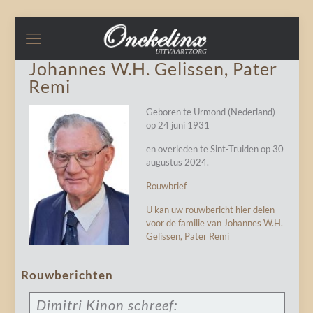
Johannes W.H. Gelissen, Pater
Remi
Geboren te Urmond (Nederland)
op 24 juni 1931
en overleden te Sint-Truiden op 30
augustus 2024.
Rouwbrief
U kan uw rouwbericht hier delen
voor de familie van Johannes W.H.
Gelissen, Pater Remi
Rouwberichten
Dimitri Kinon
schreef: