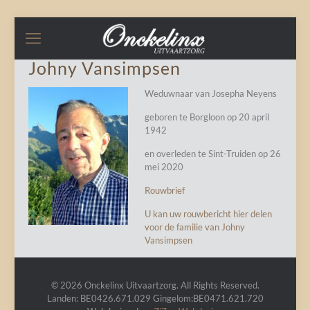
Johny Vansimpsen
Weduwnaar van Josepha Neyens
geboren te Borgloon op 20 april
1942
en overleden te Sint-Truiden op 26
mei 2020
Rouwbrief
U kan uw rouwbericht hier delen
voor de familie van Johny
Vansimpsen
© 2026 Onckelinx Uitvaartzorg. All Rights Reserved.
Landen: BE0426.671.029 Gingelom:BE0471.621.720