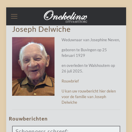
Joseph Delwiche
Weduwnaar van Josephine Neven,
geboren te Buvingen op 25
februari 1929
en overleden te Walshoutem op
26 juli 2025.
Rouwbrief
U kan uw rouwbericht hier delen
voor de familie van Joseph
Delwiche
Rouwberichten
Schoenaers
schreef: