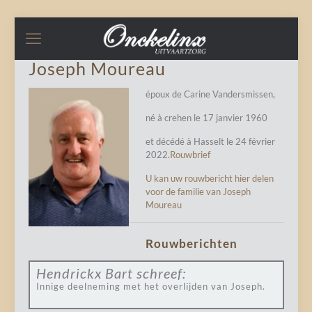
Joseph Moureau
époux de Carine Vandersmissen,
né à crehen le 17 janvier 1960
et décédé à Hasselt le 24 février
2022.
Rouwbrief
U kan uw rouwbericht hier delen
voor de familie van Joseph
Moureau
Rouwberichten
Hendrickx Bart
schreef:
Innige deelneming met het overlijden van Joseph.