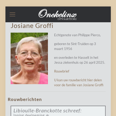
Josiane Groffi
Echtgenote van Philippe Pierco,
geboren te Sint-Truiden op 3
maart 1956
en overleden te Hasselt in het
Jessa ziekenhuis op 26 april 2025.
Rouwbrief
U kan uw rouwbericht hier delen
voor de familie van Josiane Groffi
Rouwberichten
Libioulle-Branckotte
schreef:
Inning deelneming 🙏