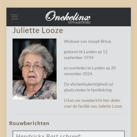
Juliette Looze
Weduwe van Joseph Brisol,
geboren te Landen op 12
september 1934
en overleden te Landen op 20
november 2024.
De afscheidsplechtigheid zal
plaatsvinden in familiekring.
U kan uw rouwbericht hier delen
voor de familie van Juliette Looze
Rouwberichten
Hendrickx Bart
schreef: