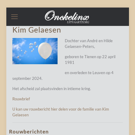
Kim Gelaesen
Dochter van André en Hilde
Gelaesen-Peters,
geboren te Tienen op 22 april
1981
en overleden te Leuven op 4
september 2024.
Het afscheid zal plaatsvinden in intieme kring.
Rouwbrief
U kan uw rouwbericht hier delen voor de familie van Kim
Gelaesen
Rouwberichten