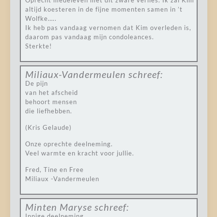
Oprecht medeleven met dit zware verlies. Ik zal Kim
altijd koesteren in de fijne momenten samen in ’t
Wolfke…..
Ik heb pas vandaag vernomen dat Kim overleden is,
daarom pas vandaag mijn condoleances.
Sterkte!
Miliaux-Vandermeulen
schreef:
De pijn
van het afscheid
behoort mensen
die liefhebben.
(Kris Gelaude)
Onze oprechte deelneming.
Veel warmte en kracht voor jullie.
Fred, Tine en Free
Miliaux -Vandermeulen
Minten Maryse
schreef:
Innige deelneming .