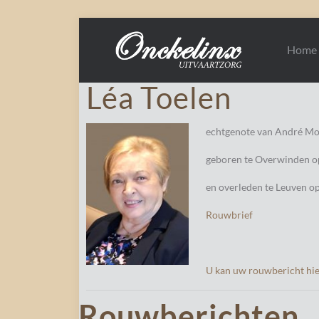
Home
Léa Toelen
echtgenote van André M
geboren te Overwinden op
en overleden te Leuven op
Rouwbrief
U kan uw rouwbericht hier
Rouwberichten