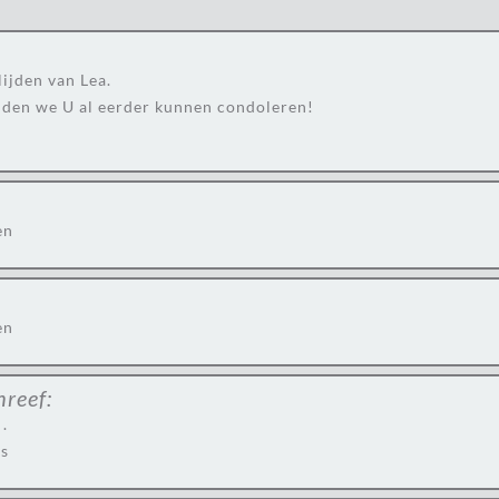
ijden van Lea.
adden we U al eerder kunnen condoleren!
en
en
hreef:
.
ns