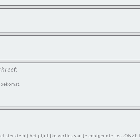
chreef:
 toekomst.
veel sterkte bij het pijnlijke verlies van je echtgenote Lea .O