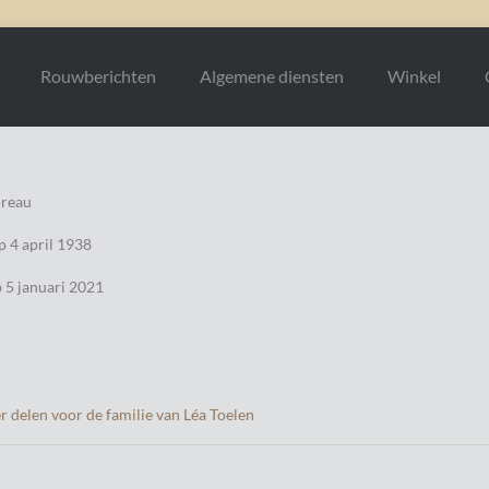
Rouwberichten
Algemene diensten
Winkel
oreau
 4 april 1938
 5 januari 2021
 delen voor de familie van Léa Toelen