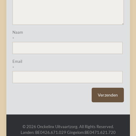
Naam
*
Email
*
© 2026 Onckelinx Uitvaartzorg. All Rights Reserved.
Landen: BE0426.671.029 Gingelom:BE0471.621.720