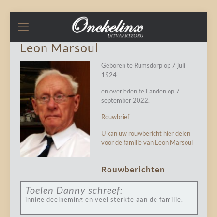
Leon Marsoul
Geboren te Rumsdorp op 7 juli
1924
en overleden te Landen op 7
september 2022.
Rouwbrief
U kan uw rouwbericht hier delen
voor de familie van Leon Marsoul
Rouwberichten
Toelen Danny
schreef:
innige deelneming en veel sterkte aan de familie.