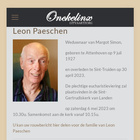
Leon Paeschen
Weduwnaar van Margot Simon,
geboren te Attenhoven op 9 juli
1927
en overleden te Sint-Truiden op 30
april 2023.
De plechtige eucharistieviering zal
plaatsvinden in de Sint-
Gertrudiskerk van Landen
op zaterdag 6 mei 2023 om
10.30u. Samenkomst aan de kerk vanaf 10.15u.
U kan uw rouwbericht hier delen voor de familie van Leon
Paeschen