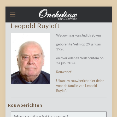
Leopold Ruyloft
Weduwnaar van Judith Boyen
geboren te Velm op 29 januari
1928
en overleden te Walshoutem op
24 juni 2024.
Rouwbrief
U kan uw rouwbericht hier delen
voor de familie van Leopold
Ruyloft
Rouwberichten
Marina Ruyloft
schreef: