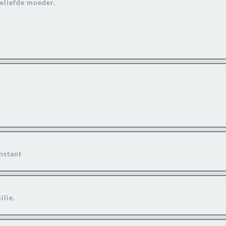
geliefde moeder.
onstant
ilie.