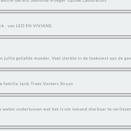
familie Gérard Jeannine vroeger Optiek Lambrechts
rick . van LEO EN VIVIANE.
n jullie geliefde moeder. Veel sterkte in de toekomst aan de ga
e familie Jan& Trees Vosters Struys
e weten ondertussen wat het is om iemand dierbaar te verlieze