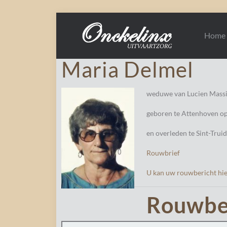
Home
Maria Delmel
weduwe van Lucien Mass
geboren te Attenhoven op
en overleden te Sint-Tru
Rouwbrief
U kan uw rouwbericht hie
Rouwbe