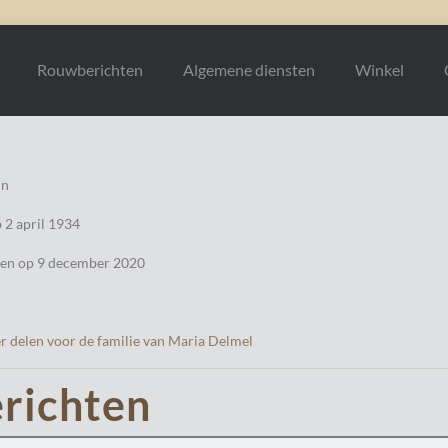
Rouwberichten
Algemene diensten
Winkel
in
 2 april 1934
iden op 9 december 2020
r delen voor de familie van Maria Delmel
richten