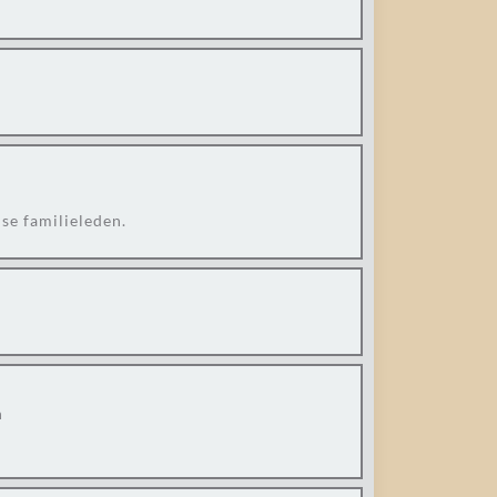
nse familieleden.
n