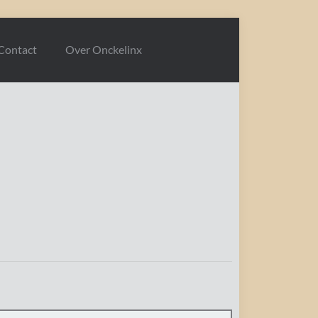
Contact
Over Onckelinx