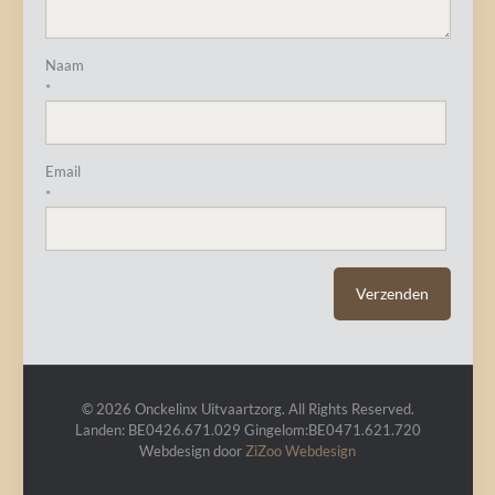
Naam
*
Email
*
© 2026 Onckelinx Uitvaartzorg. All Rights Reserved.
Landen: BE0426.671.029 Gingelom:BE0471.621.720
Webdesign door
ZiZoo
Webdesign