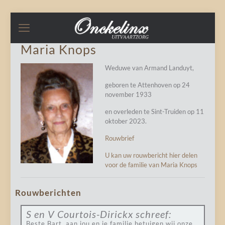
Maria Knops
Weduwe van Armand Landuyt,
geboren te Attenhoven op 24
november 1933
en overleden te Sint-Truiden op 11
oktober 2023.
Rouwbrief
U kan uw rouwbericht hier delen
voor de familie van Maria Knops
Rouwberichten
S en V Courtois-Dirickx
schreef:
Beste Bart, aan jou en je familie betuigen wij onze