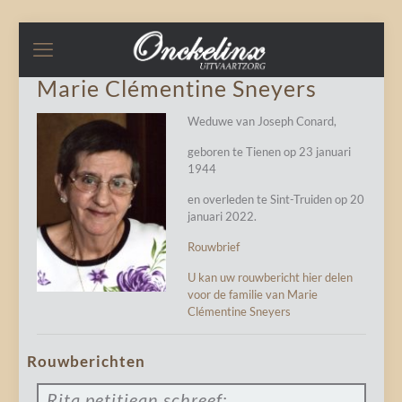
Marie Clémentine Sneyers
Weduwe van Joseph Conard,
geboren te Tienen op 23 januari
1944
en overleden te Sint-Truiden op 20
januari 2022.
Rouwbrief
U kan uw rouwbericht hier delen
voor de familie van Marie
Clémentine Sneyers
Rouwberichten
Rita petitjean
schreef: