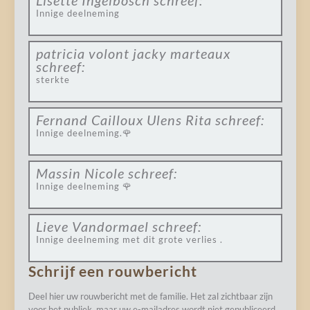
Lisette Ingelbosch
schreef:
Innige deelneming
patricia volont jacky marteaux
schreef:
sterkte
Fernand Cailloux Ulens Rita
schreef:
Innige deelneming.🌹
Massin Nicole
schreef:
Innige deelneming 🌹
Lieve Vandormael
schreef:
Innige deelneming met dit grote verlies .
Schrijf een rouwbericht
Deel hier uw rouwbericht met de familie. Het zal zichtbaar zijn
voor het publiek, maar uw e-mailadres wordt niet gepubliceerd.