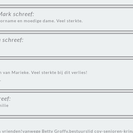
Mark
schreef:
oorname en moedige dame. Veel sterkte.
a
schreef:
 van Marieke. Veel sterkte bij dit verlies!
.
reef:
milie
en vrienden!vanwege Betty Groffy,bestuurslid cov-senioren-krin