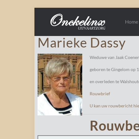
Home
Marieke Dassy
Weduwe van Jaak Coenen
geboren te Gingelom op 1
en overleden te Walshout
Rouwbrief
U kan uw rouwbericht hie
Rouwbe