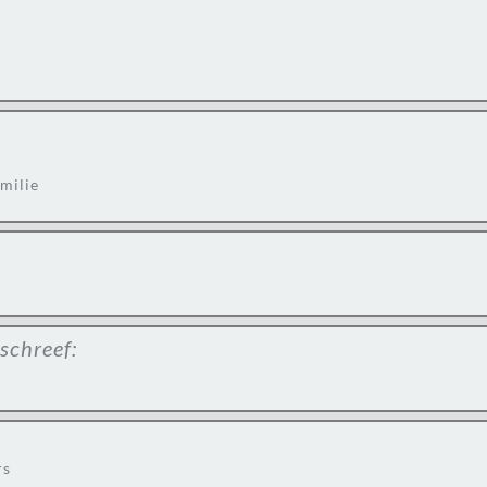
milie
schreef:
rs