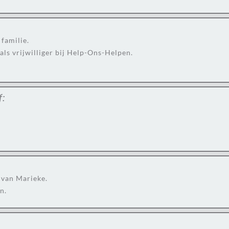
familie.
ls vrijwilliger bij Help-Ons-Helpen.
f:
 van Marieke.
n.