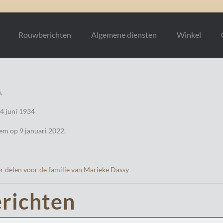
Rouwberichten
Algemene diensten
Winkel
,
4 juni 1934
em op 9 januari 2022.
r delen voor de familie van Marieke Dassy
richten