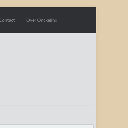
Contact
Over Onckelinx