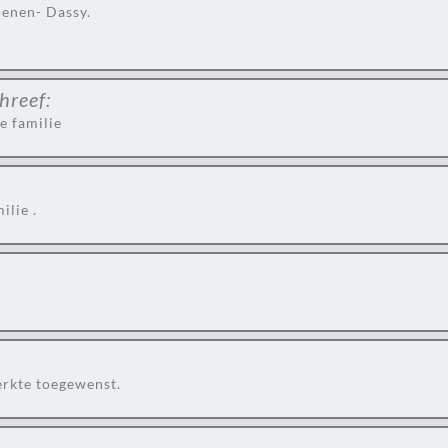
oenen- Dassy.
hreef:
e familie
ilie .
erkte toegewenst.