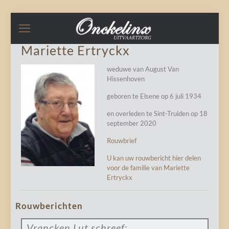
Mariette Ertryckx
weduwe van August Van
Hissenhoven
geboren te Elsene op 6 juli 1934
en overleden te Sint-Truiden op 18
september 2020
Rouwbrief
U kan uw rouwbericht hier delen
voor de familie van Mariette
Ertryckx
Rouwberichten
Vrancken Lut
schreef: