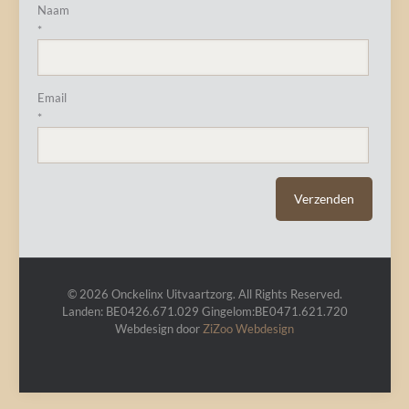
Naam
*
Email
*
© 2026 Onckelinx Uitvaartzorg. All Rights Reserved.
Landen: BE0426.671.029 Gingelom:BE0471.621.720
Webdesign door
ZiZoo
Webdesign