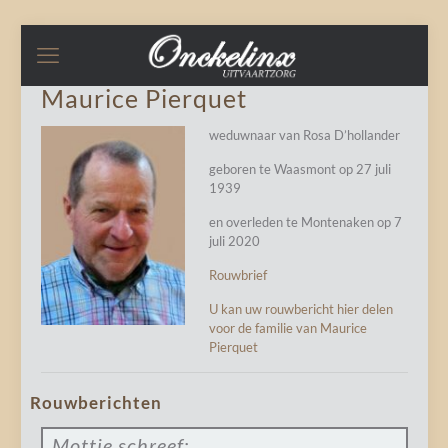
Maurice Pierquet
weduwnaar van Rosa D’hollander
geboren te Waasmont op 27 juli
1939
en overleden te Montenaken op 7
juli 2020
Rouwbrief
U kan uw rouwbericht hier delen
voor de familie van Maurice
Pierquet
Rouwberichten
Mottie
schreef: