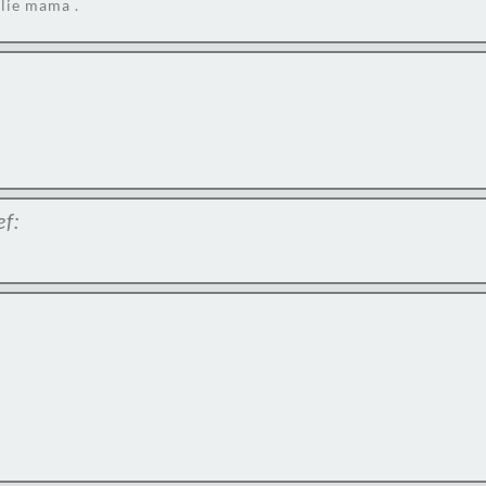
llie mama .
ef: