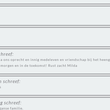
chreef:
da ons oprecht en innig medeleven en vriendschap bij het heen
 morgen en in de toekomst! Rust zacht Milda
n
schreef:
s
rg
schreef:
anse familie.