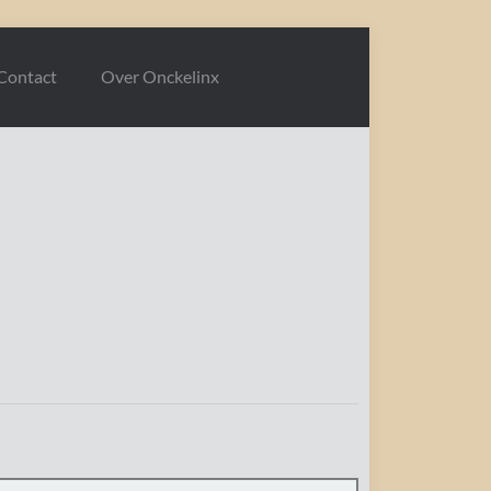
Contact
Over Onckelinx