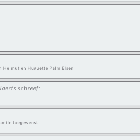
an Helmut en Huguette Palm Elsen
laerts
schreef:
famile toegewenst