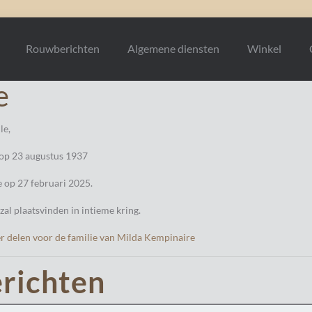
Rouwberichten
Algemene diensten
Winkel
e
le,
 op 23 augustus 1937
 op 27 februari 2025.
zal plaatsvinden in intieme kring.
r delen voor de familie van Milda Kempinaire
richten