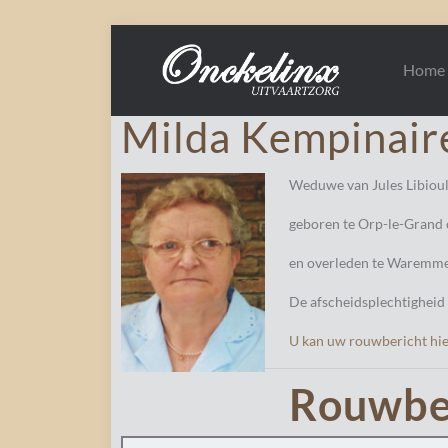
Home
Milda Kempinair
Weduwe van Jules Libioul
geboren te Orp-le-Grand
en overleden te Waremme
De afscheidsplechtigheid 
U kan uw rouwbericht hie
Rouwbe