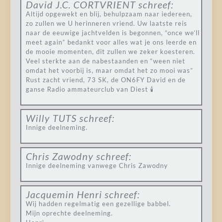
David J.C. CORTVRIENT
schreef:
Altijd opgewekt en blij, behulpzaam naar iedereen,
zo zullen we U herinneren vriend. Uw laatste reis
naar de eeuwige jachtvelden is begonnen, “once we’ll
meet again” bedankt voor alles wat je ons leerde en
de mooie momenten, dit zullen we zeker koesteren.
Veel sterkte aan de nabestaanden en “ween niet
omdat het voorbij is, maar omdat het zo mooi was”
Rust zacht vriend, 73 SK, de ON6FY David en de
ganse Radio ammateurclub van Diest 🕯️
Willy TUTS
schreef:
Innige deelneming.
Chris Zawodny
schreef:
Innige deelneming vanwege Chris Zawodny
Jacquemin Henri
schreef:
Wij hadden regelmatig een gezellige babbel.
Mijn oprechte deelneming.