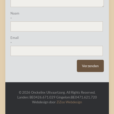
Naam
*
Email
*
© 2026 Onckelinx Uitvaartzorg. All Rights Reserved.
Landen: BE0426.671.029 Gingelom:BE0471.621.720
Webdesign door
ZiZoo
Webdesign