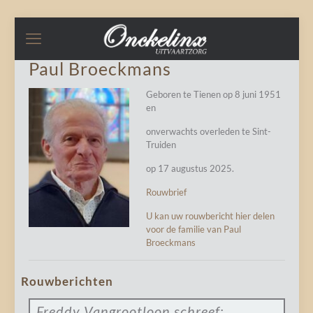
Paul Broeckmans
Geboren te Tienen op 8 juni 1951
en
onverwachts overleden te Sint-
Truiden
op 17 augustus 2025.
Rouwbrief
U kan uw rouwbericht hier delen
voor de familie van Paul
Broeckmans
Rouwberichten
Freddy Vangrootloon
schreef: