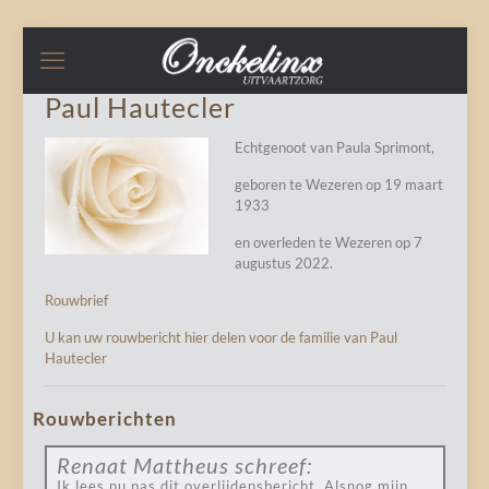
Paul Hautecler
Echtgenoot van Paula Sprimont,
geboren te Wezeren op 19 maart
1933
en overleden te Wezeren op 7
augustus 2022.
Rouwbrief
U kan uw rouwbericht hier delen voor de familie van Paul
Hautecler
Rouwberichten
Renaat Mattheus
schreef:
Ik lees nu pas dit overlijdensbericht. Alsnog mijn