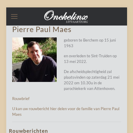
Pierre Paul Maes
geboren te Berchem op 15 juni
1963
en overleden te Sint-Truiden op
13 mei 2022.
De afscheidsplechtigheid zal
plaatsvinden op zaterdag 21 mei
2022 om 10.30u in de
parochiekerk van Attenhoven.
Rouwbrief
U kan uw rouwbericht hier delen voor de familie van Pierre Paul
Maes
Rouwberichten