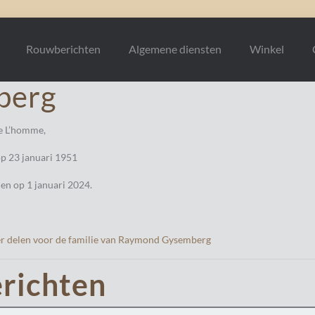
Rouwberichten
Algemene diensten
Winkel
berg
e L’homme,
p 23 januari 1951
en op 1 januari 2024.
er delen voor de familie van Raymond Gysemberg
richten