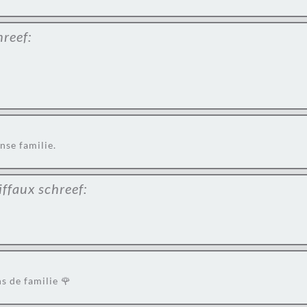
hreef:
nse familie.
iffaux
schreef:
s de familie 🌹