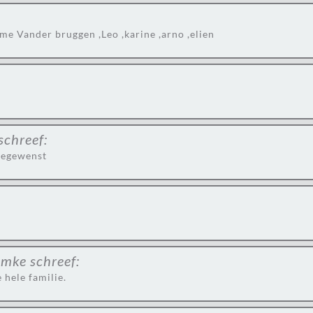
e Vander bruggen ,Leo ,karine ,arno ,elien
schreef:
oegewenst
emke
schreef:
 hele familie.