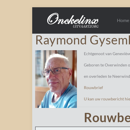
Home
Raymond Gysem
Echtgenoot van Genevièv
Geboren te Overwinden o
en overleden te Neerwind
Rouwbrief
U kan uw rouwbericht hi
Rouwbe