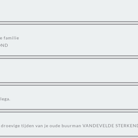
e familie
MOND
lega.
eze droevige tijden van je oude buurman VANDEVELDE STERKE