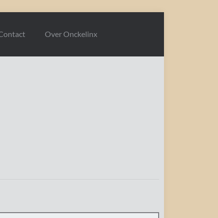
Contact
Over Onckelinx