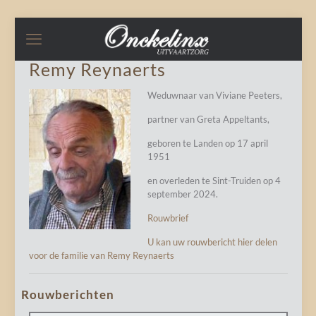
Remy Reynaerts
Weduwnaar van Viviane Peeters,
partner van Greta Appeltants,
geboren te Landen op 17 april
1951
en overleden te Sint-Truiden op 4
september 2024.
Rouwbrief
U kan uw rouwbericht hier delen
voor de familie van Remy Reynaerts
Rouwberichten