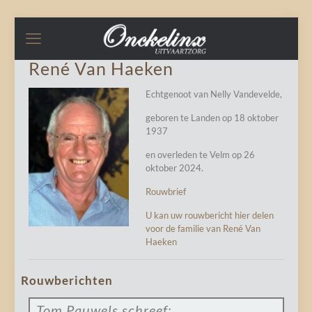
René Van Haeken
Echtgenoot van Nelly Vandevelde,
geboren te Landen op 18 oktober
1937
en overleden te Velm op 26
oktober 2024.
Rouwbrief
U kan uw rouwbericht hier delen
voor de familie van René Van
Haeken
Rouwberichten
Tom Pauwels
schreef: