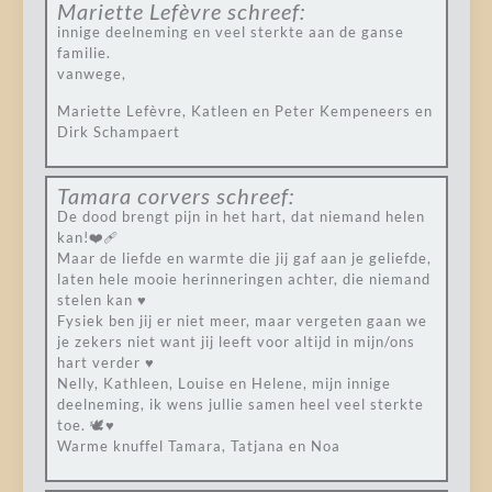
Mariette Lefèvre
schreef:
innige deelneming en veel sterkte aan de ganse
familie.
vanwege,
Mariette Lefèvre, Katleen en Peter Kempeneers en
Dirk Schampaert
Tamara corvers
schreef:
De dood brengt pijn in het hart, dat niemand helen
kan!❤️‍🩹
Maar de liefde en warmte die jij gaf aan je geliefde,
laten hele mooie herinneringen achter, die niemand
stelen kan ♥️
Fysiek ben jij er niet meer, maar vergeten gaan we
je zekers niet want jij leeft voor altijd in mijn/ons
hart verder ♥️
Nelly, Kathleen, Louise en Helene, mijn innige
deelneming, ik wens jullie samen heel veel sterkte
toe. 🕊️♥️
Warme knuffel Tamara, Tatjana en Noa