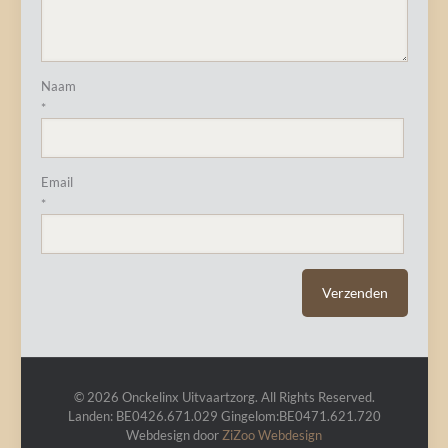
Naam
*
Email
*
© 2026 Onckelinx Uitvaartzorg. All Rights Reserved.
Landen: BE0426.671.029 Gingelom:BE0471.621.720
Webdesign door
ZiZoo
Webdesign