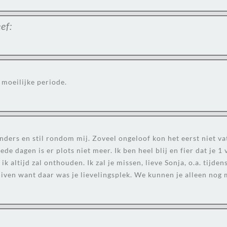
ef:
 moeilijke periode.
ers en stil rondom mij. Zoveel ongeloof kon het eerst niet vatte
e dagen is er plots niet meer. Ik ben heel blij en fier dat je 
k altijd zal onthouden. Ik zal je missen, lieve Sonja, o.a. tijde
wuiven want daar was je lievelingsplek. We kunnen je alleen no