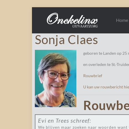
Home
Sonja Claes
geboren te Landen op 25
en overleden te St.-Truid
Rouwbrief
U kan uw rouwbericht hier
Rouwbe
Evi en Trees
schreef:
We blijven maar zoeken naar woorden want we