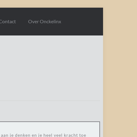
Contact
Over Onckelinx
aan je denken en je heel veel kracht toe