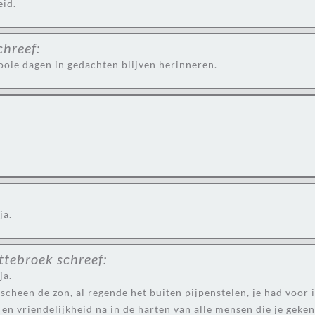
eid.
chreef:
mooie dagen in gedachten blijven herinneren.
ja.
ttebroek
schreef:
ja.
scheen de zon, al regende het buiten pijpenstelen, je had voor 
e en vriendelijkheid na in de harten van alle mensen die je gek