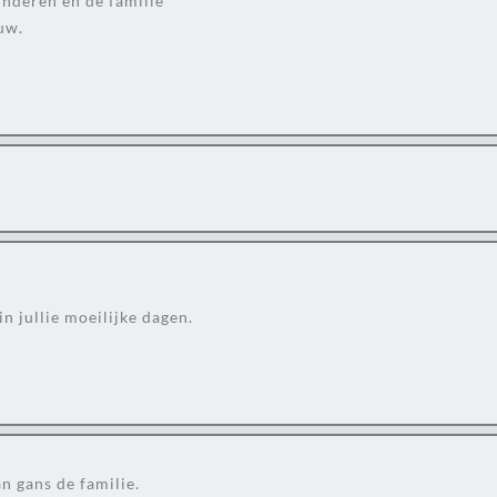
inderen en de familie
uw.
n jullie moeilijke dagen.
n gans de familie.