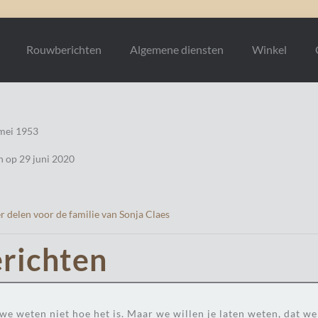
Rouwberichten
Algemene diensten
Winkel
 mei 1953
en op 29 juni 2020
 delen voor de familie van Sonja Claes
richten
 weten niet hoe het is. Maar we willen je laten weten, dat we 